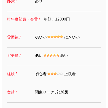
部費 /
あり
昨年度部費・会費 /
年額／12000円
雰囲気 /
穏やか
にぎやか
ガチ度 /
低い
高い
経験 /
初心者
上級者
実績 /
関東リーグ3部所属