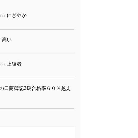
にぎやか
高い
上級者
の日商簿記3級合格率６０％越え