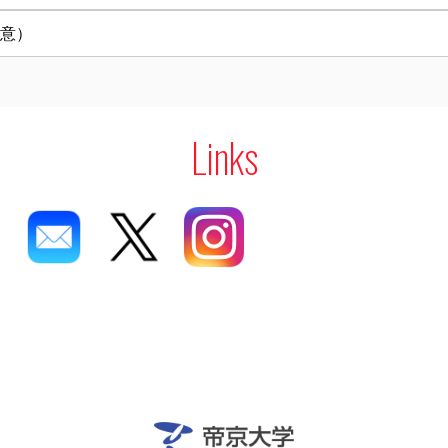
意）
Links