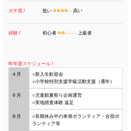
ガチ度 /
低い
高い
経験 /
初心者
上級者
昨年度スケジュール /
４月
○新入生歓迎会
○小学校特別支援学級活動支援（通年）
６月
○児童館夏祭り企画運営
○実地踏査体験 遠足
８月
○長期休み中の単発ボランティア・合宿ボ
ランティア等