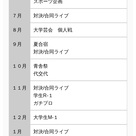
スポーツ企画
７月
対決/合同ライブ
８月
大学芸会 個人戦
９月
夏合宿
対決/合同ライブ
１０月
青舎祭
代交代
１１月
対決/合同ライブ
学生R-１
ガチプロ
１２月
大学生М-１
１月
対決/合同ライブ