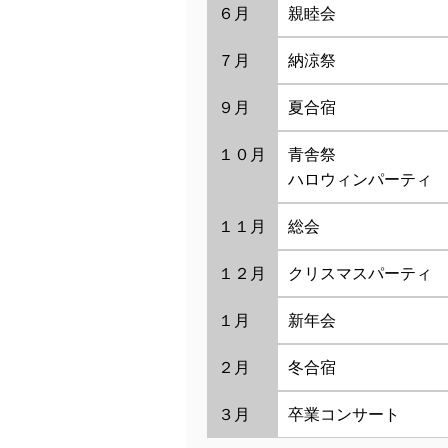
６月
親睦会
７月
納涼祭
９月
夏合宿
１０月
青舎祭
ハロウィンパーティ
１１月
総会
１２月
クリスマスパーティ
１月
新年会
２月
冬合宿
３月
卒業コンサート