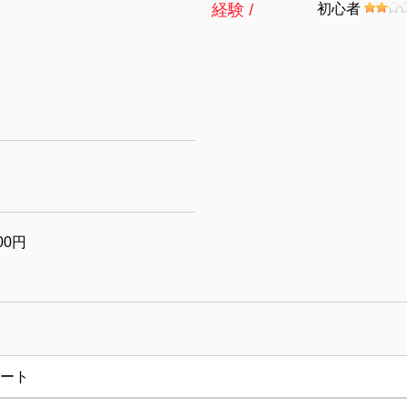
経験 /
初心者
00円
ート