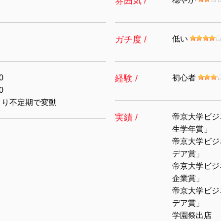
雰囲気 /
ガチ度 /
低い
0
経験 /
初心者
0
より不定期で変動
実績 /
帝京大学ビジ
生学年賞」
帝京大学ビジ
デア賞」
帝京大学ビジ
企業賞」
帝京大学ビジ
デア賞」
学園祭出店