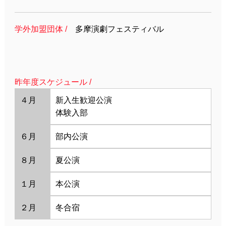
学外加盟団体 /
多摩演劇フェスティバル
昨年度スケジュール /
４月
新入生歓迎公演
体験入部
６月
部内公演
８月
夏公演
１月
本公演
２月
冬合宿