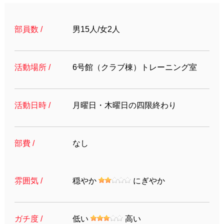
部員数 /
男15人/女2人
活動場所 /
6号館（クラブ棟）トレーニング室
活動日時 /
月曜日・木曜日の四限終わり
部費 /
なし
雰囲気 /
穏やか
にぎやか
ガチ度 /
低い
高い