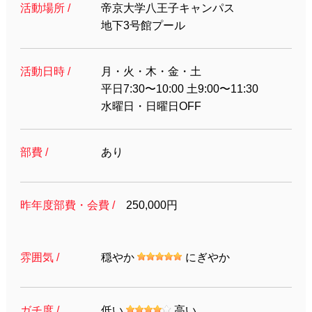
活動場所 /
帝京大学八王子キャンパス
地下3号館プール
活動日時 /
月・火・木・金・土
平日7:30〜10:00 土9:00〜11:30
水曜日・日曜日OFF
部費 /
あり
昨年度部費・会費 /
250,000円
雰囲気 /
穏やか
にぎやか
ガチ度 /
低い
高い